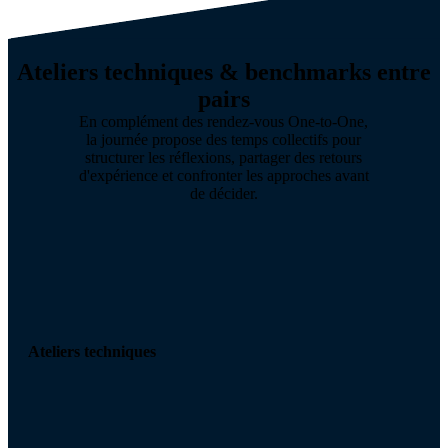
Ateliers techniques & benchmarks entre
pairs
En complément des rendez-vous One-to-One,
la journée propose des temps collectifs pour
structurer les réflexions, partager des retours
d'expérience et confronter les approches avant
de décider.
Ateliers techniques