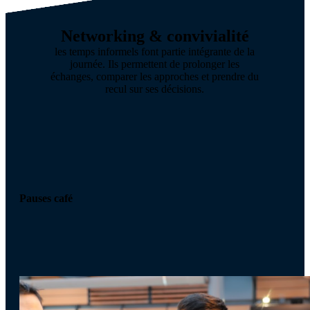
Networking & convivialité
les temps informels font partie intégrante de la
journée. Ils permettent de prolonger les
échanges, comparer les approches et prendre du
recul sur ses décisions.
Pauses café