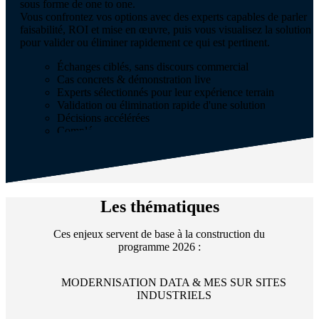
sous forme de one to one.
Vous confrontez vos options avec des experts capables de parler
faisabilité, ROI et mise en œuvre, puis vous visualisez la solution
pour valider ou éliminer rapidement ce qui est pertinent.
Échanges ciblés, sans discours commercial
Cas concrets & démonstration live
Experts sélectionnés pour leur expérience terrain
Validation ou élimination rapide d'une solution
Décisions accélérées
Complément direct des rendez-vous
Les thématiques
Ces enjeux servent de base à la construction du
programme 2026 :
MODERNISATION DATA & MES SUR SITES
INDUSTRIELS