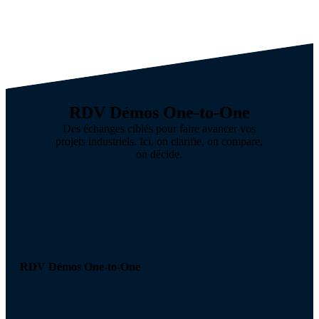
RDV Démos One-to-One
Des échanges ciblés pour faire avancer vos
projets industriels. Ici, on clarifie, on compare,
on décide.
RDV Démos One-to-One