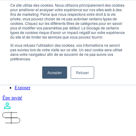
Skip to content
Ce site utilise des cookies. Nous utilisons principalement des cookies
pour améliorer et analyser votre expérience sur nos sites web à des
fins de marketing. Parce que nous respectons votre droit à la vie
privée, vous pouvez choisir de ne pas autoriser certains types de
cookies. Cliquez sur les différents titres de catégories pour en savoir
À propos
plus et modifier vos paramètres par défaut. Le blocage de certains
types de cookies risque d'avoir un impact négatif sur votre expérience
Destination
du site et de limiter les services que vous pouvez fournir.
lausanne
toulouse
Si vous refusez l'utilisation des cookies, vos informations ne seront
metz
pas suivies lors de votre visite sur ce site. Un seul cookie sera utilisé
dans votre navigateur afin de se souvenir de ne pas suivre vos
lyon
préférences.
rennes
lille
Pourquoi participer
Accepter
Refuser
Experts
Nous contacter
Exposer
Être invité