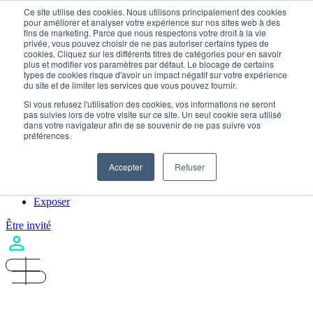
Skip to content
Ce site utilise des cookies. Nous utilisons principalement des cookies
pour améliorer et analyser votre expérience sur nos sites web à des
fins de marketing. Parce que nous respectons votre droit à la vie
privée, vous pouvez choisir de ne pas autoriser certains types de
cookies. Cliquez sur les différents titres de catégories pour en savoir
À propos
plus et modifier vos paramètres par défaut. Le blocage de certains
types de cookies risque d'avoir un impact négatif sur votre expérience
Destination
du site et de limiter les services que vous pouvez fournir.
lausanne
toulouse
Si vous refusez l'utilisation des cookies, vos informations ne seront
metz
pas suivies lors de votre visite sur ce site. Un seul cookie sera utilisé
dans votre navigateur afin de se souvenir de ne pas suivre vos
lyon
préférences.
rennes
lille
Pourquoi participer
Accepter
Refuser
Experts
Nous contacter
Exposer
Être invité