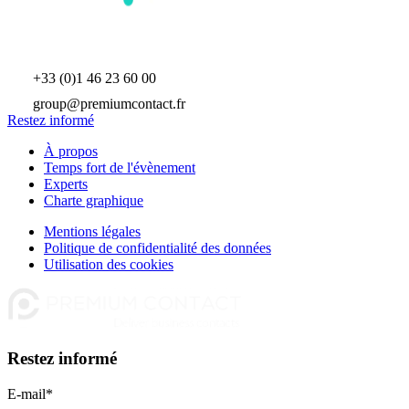
La journée One-to-One
data, IA, pilotage & performance des opérations en temps réel
© Premium Contact 2026
+33 (0)1 46 23 60 00
group@premiumcontact.fr
Restez informé
À propos
Temps fort de l'évènement
Experts
Charte graphique
Mentions légales
Politique de confidentialité des données
Utilisation des cookies
Restez informé
E-mail
*